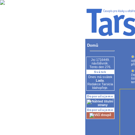
Domů
Jsi 1716449.
od
návštěvník.
př
Tento den 276.
Svátek
čt
Dnes má svátek
št
Lada
.
te
Redakce Tarsicia
blahopřeje.
Doporučujeme
Doporučujeme