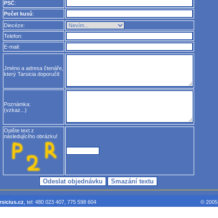
PSČ
:
Počet kusů
:
Diecéze:
Telefon:
E-mail:
Jméno a adresa čtenáře,
který Tarsicia doporučil:
Poznámka:
(vzkaz...)
Opište text z
následujícího obrázku!
sicius.cz
, tel: 480 023 407, 775 598 604
© 2005-