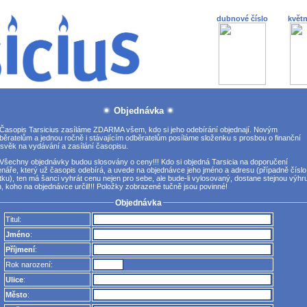
dubnové číslo
květn
Objednávka
Časopis Tarsicius zasíláme ZDARMA všem, kdo si jeho odebírání objednají. Novým
běratelům a jednou ročně i stávajícím odběratelům posíláme složenku s prosbou o finanční
ísvěk na vydávání a zasílání časopisu.
Všechny objednávky budou slosovány o ceny!!! Kdo si objedná Tarsicia na doporučení
enáře, který už časopis odebírá, a uvede na objednávce jeho jméno a adresu (případně číslo
ítku), ten má šanci vyhrát cenu nejen pro sebe, ale bude-li vylosovaný, dostane stejnou výhru
n, koho na objednávce určil!!! Položky zobrazené tučně jsou povinné!
Objednávka
Titul:
Jméno
:
Příjmení
:
Rok narození:
Ulice
:
Město
: