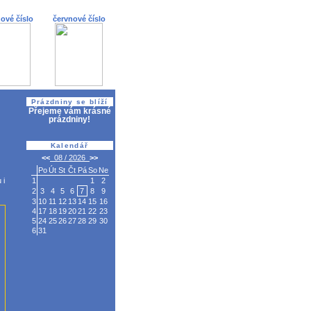
ové číslo
červnové číslo
Prázdniny se blíží
Přejeme vám krásné
prázdniny!
Kalendář
 i