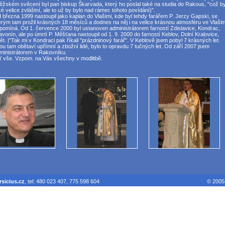
ěžském svěcení byl pan biskup Škarvada, který ho poslal také na studia do Rakous, "což by
ké velice zvláštní, ale to už by bylo nad rámec tohoto povídání)".
 března 1999 nastoupil jako kaplan do Vlašimi, kde byl tehdy farářem P. Jerzy Gapski, se
erým tam prožil krásných 18 měsíců a dodnes na něj i na velice krásnou atmosféru ve Vlašim
pomíná. Od 1. července 2000 byl ustanoven administrátorem farností Zdislavice, Kondrac,
avonín, ale po úmrtí P. Měšťana nastoupil od 1. 9. 2000 do farností Keblov, Dolní Kralovice,
ět. |"Tak mi v Kondraci pak říkali "prázdninový farář". V Keblově jsem pobyl 7 krásných let.
ou tam obětaví upřímní a zbožní lidé, bylo to opravdu 7 tučných let. Od září 2007 jsem
ministrátorem v Rakovníku.
ť vše. Vzpom. na Vás všechny v modlitbě.
sicius.cz
, tel: 480 023 407, 775 598 604
© 2005-