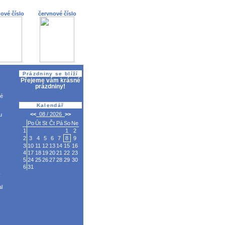
ové číslo
červnové číslo
Prázdniny se blíží
Přejeme vám krásné
prázdniny!
dé
Kalendář
u
v
l