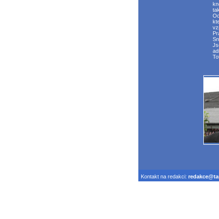
kn
ta
Od
kt
vz
Pr
Sn
Js
ad
To
Kontakt na redakci:
redakce@tar