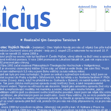
dubnové číslo
květn
Realizační tým časopisu Tarsicius
otec Vojtěch Novák -
[redaktor] - Otec Vojtěch Novák pro nás už nějaký čas píše kaž
i měsíce Duchovní slovo pro střední - tedy pro 2. stupeň ZŠ a naleznete ho na straně 10. P.
vák se narodil 15. srpna 1958 a
tství prožil na vesnici, kde byl farářem P. Čeněk Ptáček, věrný dělník na Boží vinici a opravd
ásná kněžská postava. V roce 1984 promoval na Lékařské fakultě UK, pak rok vojna a do r.
92 pracoval jako chirurg.
 října 1992 začal studovat Philosophisch-Theologische Hochschule v Heiligenkreuz,
ž je skvostný cisterciácký klášter 20 km záp. od Vídně a vedle škola. Jak sám říká: "Prožil
em tam nádherných 5,5 roku a jsem Bohu vděčný za tuto velikou milost.
ejně tak bylo pro mne rozhodující, že jsem se setkal s vyjímečným knězem, když jsem se
stal za prací do Prahy a bydlel v Střešovicích, kde byl tehdy u sv. Norberta farářem P. PhDr.
roslav Zrzavý, který, když ho přeložili ke sv. Gothardu v Bubenči, mi nabídl bydlení u něj na
ře. Tak jsem zblízka mohl poznat opravdu svatý kněžský život, a také neopakovatelné
chovní vedení. Teprve na věčnosti to ale docením. Stejně jako atmosféru opravdu živé víry 
dině a nepřestávající modlitby mé maminky a sester, stejně jako mnoha řeholnic, jejichž
dlitbám vděčím jistě za obnovení svého kněžského povolání, které jsem tak nějak tiše vníma
 od dětství, ale před kterým jsem se snažil utéci. Jsem Pánu vděčný, že se mi to podařilo jen
 určitý čas a mohu na vlastní zkušenosti potvrdit, že člověk je opravdu šťastný teprve tehdy,
yž se snaží opravdu plnit Boží vůli, protože On pro nás má vždy připraveno to, co je pro nás
lepší."
. února 1998 byl vysvěcen na jáhna. Jáhenský rok prožil u kan. Vl. Kellnara v Praze na
žkově, 13. února 1999 byl u sv. Prokopa na Žižkově vysvěcen na kněze (světitelem při jáh. i