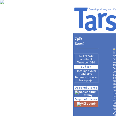
Zpět
Domů
tř
No
Jsi 1717247.
dě
návštěvník.
kr
Tento den 394.
19
Svátek
Od
Dnes má svátek
co
Soběslav
.
js
Redakce Tarsicia
St
blahopřeje.
do
Ja
fa
Doporučujeme
du
ro
mo
Doporučujeme
už
na
kd
nej
22
Ži