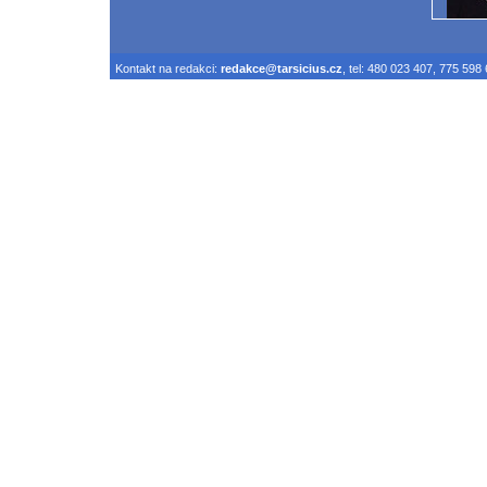
Kontakt na redakci:
redakce@tarsicius.cz
, tel: 480 023 407, 775 598