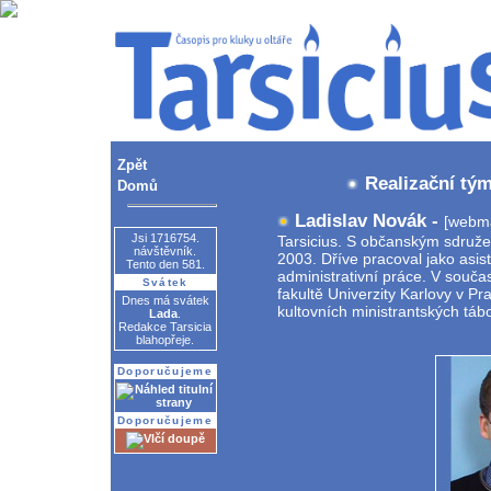
Zpět
Realizační tým
Domů
Ladislav Novák -
[webma
Jsi 1716754.
Tarsicius. S občanským sdruže
návštěvník.
2003. Dříve pracoval jako asis
Tento den 581.
administrativní práce. V souča
Svátek
fakultě Univerzity Karlovy v Pra
Dnes má svátek
kultovních ministrantských tábo
Lada
.
Redakce Tarsicia
blahopřeje.
Doporučujeme
Doporučujeme