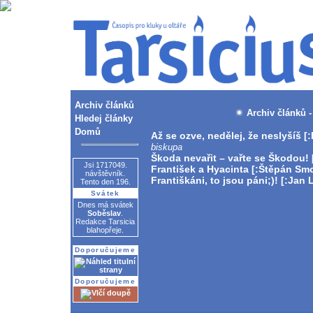
Archiv článků
Archiv článků -
Hledej články
Domů
Až se ozve, nedělej, že neslyšíš
[:
biskupa
Škoda nevařit – vařte se Škodou!
Jsi 1717049.
František a Hyacinta
[:Štěpán Smo
návštěvník.
Františkáni, to jsou páni;)!
[:Jan 
Tento den 196.
Svátek
Dnes má svátek
Soběslav
.
Redakce Tarsicia
blahopřeje.
Doporučujeme
Doporučujeme