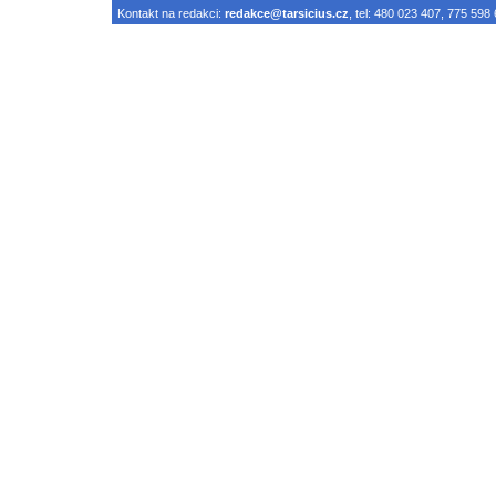
Kontakt na redakci:
redakce@tarsicius.cz
, tel: 480 023 407, 775 598